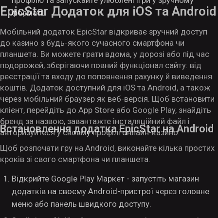
профілю та запускайте улюблені ігри у зручному
EpicStar Додаток для iOS та Android
форматі.
Мобільний додаток EpicStar відкриває зручний доступ
до казино з будь-якого сучасного смартфона чи
планшета. Ви можете грати вдома, у дорозі або під час
подорожей, зберігаючи повний функціонал сайту: від
реєстрації та входу до поповнення рахунку й виведення
коштів. Додаток доступний для iOS та Android, а також
через мобільний браузер як веб-версія. Щоб встановити
клієнт, перейдіть до App Store або Google Play, знайдіть
бренд за назвою, завантажте інсталяційний файл і
Встановлення додатка EpicStar на Android
авторизуйтеся у своєму профілі онлайн-казино.
Щоб розпочати гру на Android, виконайте кілька простих
кроків зі свого смартфона чи планшета.
Відкрийте Google Play Маркет - запустіть магазин
додатків на своєму Android-пристрої через головне
меню або панель швидкого доступу.