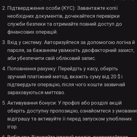
Підтвердження особи (KYC): Завантажте копії
необхідних документів, дочекайтеся перевірки
служби безпеки та отримайте повний доступ до
фінансових операцій.
Вхід у систему: Авторизуйтеся за допомогою логіна й
пароля, за бажанням увімкніть двофакторний захист,
аби убезпечити свій обліковий запис.
Поповнення рахунку: Перейдіть у касу, оберіть
зручний платіжний метод, вкажіть суму від 20 $ і
підтвердьте операцію, після чого кошти зазвичай
зараховуються миттєво.
Активування бонуси: У профілі або розділі акцій
оберіть доступну пропозицію, ознайомтеся з умовами
відіграшу та активуйте її перед запуском улюблених
ігор.