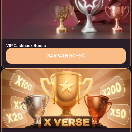
VIP Cashback Bonus
ЗАБРАТИ БОНУС