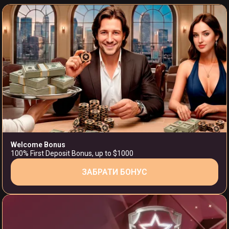
Welcome Bonus
100% First Deposit Bonus, up to $1000
ЗАБРАТИ БОНУС