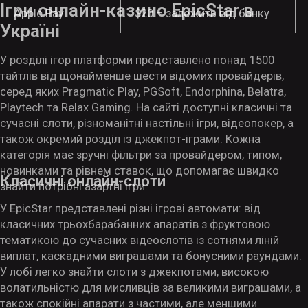
Ігри онлайн-казино EpicStar в
Apple Pay
$20 – залежить від банку
Україні
У розділі ігор платформи представлено понад 1500
тайтлів від щонайменше шести відомих провайдерів,
серед яких Pragmatic Play, PGSoft, Endorphina, Belatra,
Playtech та Relax Gaming. На сайті доступні класичні та
сучасні слоти, різноманітні настільні ігри, відеопокер, а
також окремий розділ із джекпот-іграми. Кожна
категорія має зручні фільтри за провайдером, типом,
новинками та рівнем ставок, що допомагає швидко
Класичні онлайн-слоти
знайти потрібні азартні ігри.
У EpicStar представлені різні ігрові автомати: від
класичних трьохбарабанних апаратів з фруктовою
тематикою до сучасних відеослотів із сотнями ліній
виплат, каскадними виграшами та бонусними раундами.
У лобі легко знайти слоти з джекпотами, високою
волатильністю для мисливців за великими виграшами, а
також спокійні апарати з частими, але меншими