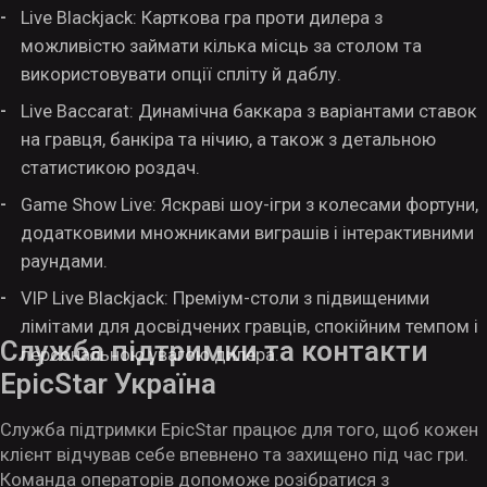
Live Blackjack: Карткова гра проти дилера з
можливістю займати кілька місць за столом та
використовувати опції спліту й даблу.
Live Baccarat: Динамічна баккара з варіантами ставок
на гравця, банкіра та нічию, а також з детальною
статистикою роздач.
Game Show Live: Яскраві шоу-ігри з колесами фортуни,
додатковими множниками виграшів і інтерактивними
раундами.
VIP Live Blackjack: Преміум-столи з підвищеними
лімітами для досвідчених гравців, спокійним темпом і
Служба підтримки та контакти
персональною увагою дилера.
EpicStar Україна
Служба підтримки EpicStar працює для того, щоб кожен
клієнт відчував себе впевнено та захищено під час гри.
Команда операторів допоможе розібратися з