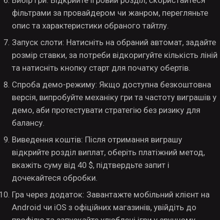
Вибір гри: Відкрийте ігровий розділ, скористайтеся
фільтрами за провайдером чи жанром, перегляньте
опис та характеристики обраного тайтлу.
Запуск слоти: Натисніть на обраний автомат, задайте
розмір ставки, за потреби відкоригуйте кількість ліній
та натисніть кнопку старт для початку обертів.
Спроба демо-режиму: Якщо доступна безкоштовна
версія, випробуйте механіку гри та частоту виграшів у
демо, аби протестувати стратегію без ризику для
балансу.
Виведення коштів: Після отримання виграшу
відкрийте розділ виплат, оберіть платіжний метод,
вкажіть суму від 40 $, підтвердьте запит і
дочекайтеся обробки.
Гра через додаток: Завантажте мобільний клієнт на
Android чи iOS з офіційних магазинів, увійдіть до