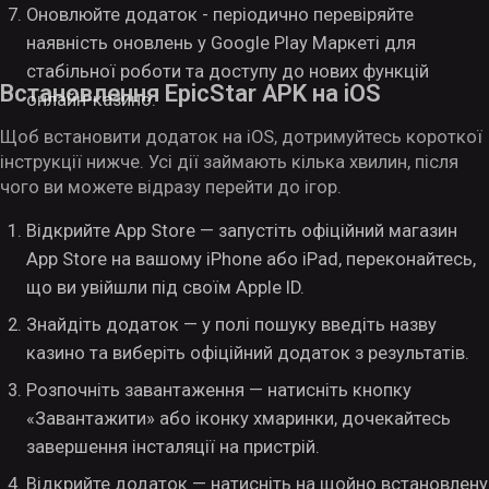
Оновлюйте додаток - періодично перевіряйте
наявність оновлень у Google Play Маркеті для
стабільної роботи та доступу до нових функцій
Встановлення EpicStar APK на iOS
онлайн-казино.
Щоб встановити додаток на iOS, дотримуйтесь короткої
інструкції нижче. Усі дії займають кілька хвилин, після
чого ви можете відразу перейти до ігор.
Відкрийте App Store — запустіть офіційний магазин
App Store на вашому iPhone або iPad, переконайтесь,
що ви увійшли під своїм Apple ID.
Знайдіть додаток — у полі пошуку введіть назву
казино та виберіть офіційний додаток з результатів.
Розпочніть завантаження — натисніть кнопку
«Завантажити» або іконку хмаринки, дочекайтесь
завершення інсталяції на пристрій.
Відкрийте додаток — натисніть на щойно встановлену