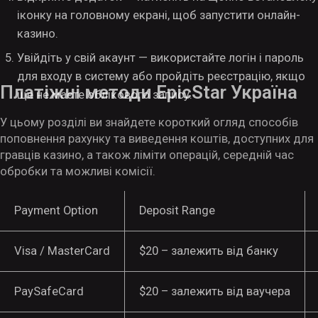
іконку на головному екрані, щоб запустити онлайн-
казино.
Увійдіть у свій акаунт — використайте логін і пароль
для входу в систему або пройдіть реєстрацію, якщо
Платіжні методи EpicStar Україна
ще не маєте облікового запису.
У цьому розділі ви знайдете короткий огляд способів
поповнення рахунку та виведення коштів, доступних для
гравців казино, а також ліміти операцій, середній час
обробки та можливі комісії.
Payment Option
Deposit Range
Visa / MasterCard
$20 – залежить від банку
PaySafeCard
$20 – залежить від ваучера